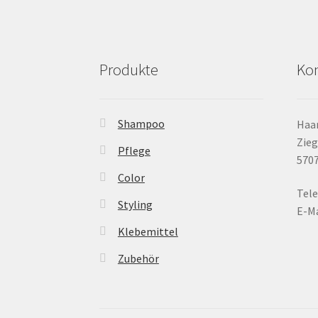
Produkte
Kon
Shampoo
Haar
Zieg
Pflege
5707
Color
Tele
Styling
E-Ma
Klebemittel
Zubehör