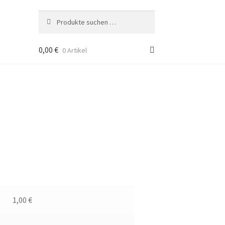
Suche
Suchen
nach:
0,00
€
0 Artikel
1,00 €