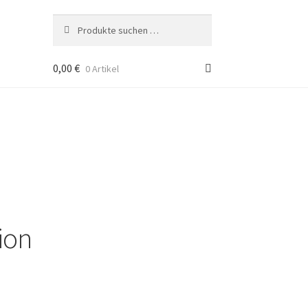
Suche
Suchen
nach:
0,00
€
0 Artikel
ion