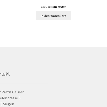
zzgl.
Versandkosten
s
In den Warenkorb
kt
re
ten
nen
n
ktseite
takt
lt
n
 Praxis Geisler
eleistrasse 5
8 Siegen