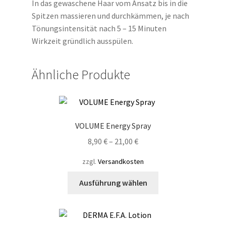
In das gewaschene Haar vom Ansatz bis in die
Spitzen massieren und durchkämmen, je nach
Tönungsintensität nach 5 – 15 Minuten
Wirkzeit gründlich ausspülen.
Ähnliche Produkte
VOLUME Energy Spray
8,90
€
–
21,00
€
zzgl.
Versandkosten
Dieses
Ausführung wählen
Produkt
weist
mehrere