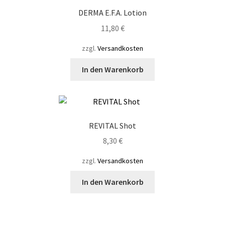
Varianten
DERMA E.F.A. Lotion
auf.
Die
11,80
€
Optionen
zzgl.
Versandkosten
können
auf
In den Warenkorb
der
Produktseite
gewählt
werden
REVITAL Shot
8,30
€
zzgl.
Versandkosten
In den Warenkorb