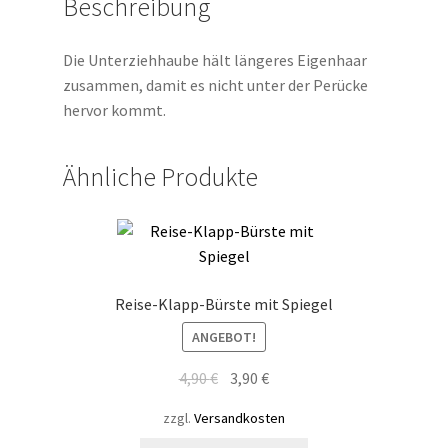
Beschreibung
Die Unterziehhaube hält längeres Eigenhaar
zusammen, damit es nicht unter der Perücke
hervor kommt.
Ähnliche Produkte
Reise-Klapp-Bürste mit Spiegel
ANGEBOT!
Ursprünglicher
Aktueller
4,90
€
3,90
€
Preis
Preis
zzgl.
Versandkosten
war:
ist: