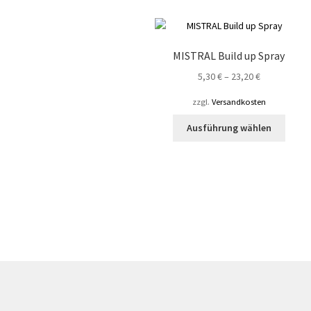
MISTRAL Build up Spray
5,30
€
–
23,20
€
zzgl.
Versandkosten
Diese
Ausführung wählen
Produ
weist
mehre
Varian
auf.
Die
Optio
könne
auf
der
Produ
gewäh