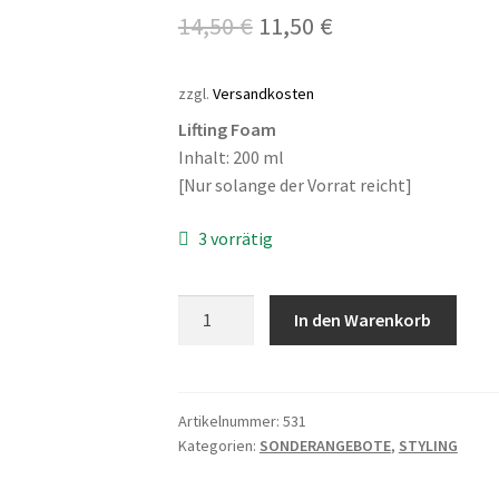
Ursprünglicher
Aktueller
14,50
€
11,50
€
Preis
Preis
zzgl.
Versandkosten
war:
ist:
Lifting Foam
14,50 €
11,50 €.
Inhalt: 200 ml
[Nur solange der Vorrat reicht]
3 vorrätig
ROK
In den Warenkorb
Root
Lifting
Foam
Menge
Artikelnummer:
531
Kategorien:
SONDERANGEBOTE
,
STYLING