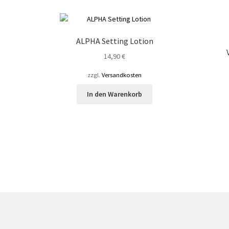
ALPHA Setting Lotion
14,90
€
zzgl.
Versandkosten
s
In den Warenkorb
kt
re
ten
nen
n
ktseite
lt