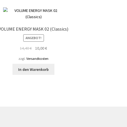
VOLUME ENERGY MASK 02 (Classics)
ANGEBOT!
Ursprünglicher
Aktueller
14,40
€
10,00
€
Preis
Preis
zzgl.
Versandkosten
war:
ist:
14,40 €
10,00 €.
In den Warenkorb