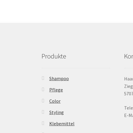
Produkte
Kon
Shampoo
Haar
Zieg
Pflege
5707
Color
Tele
Styling
E-Ma
Klebemittel