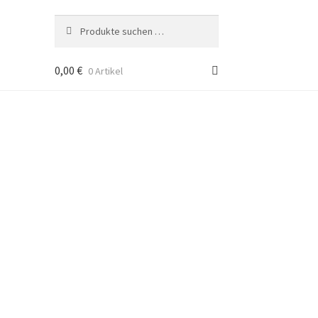
Suche
Suchen
nach:
0,00
€
0 Artikel